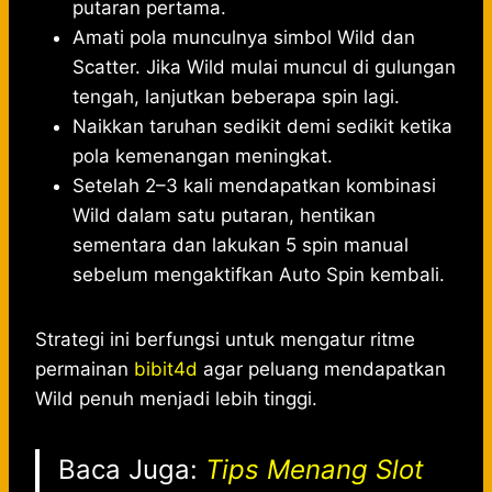
putaran pertama.
Amati pola munculnya simbol Wild dan
Scatter. Jika Wild mulai muncul di gulungan
tengah, lanjutkan beberapa spin lagi.
Naikkan taruhan sedikit demi sedikit ketika
pola kemenangan meningkat.
Setelah 2–3 kali mendapatkan kombinasi
Wild dalam satu putaran, hentikan
sementara dan lakukan 5 spin manual
sebelum mengaktifkan Auto Spin kembali.
Strategi ini berfungsi untuk mengatur ritme
permainan
bibit4d
agar peluang mendapatkan
Wild penuh menjadi lebih tinggi.
Baca Juga:
Tips Menang Slot