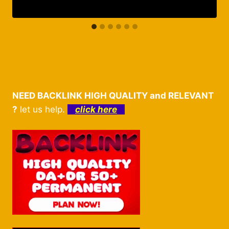
NEED BACKLINK HIGH QUALITY and RELEVANT
?
let us help.
click here