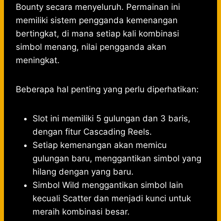
Bounty secara menyeluruh. Permainan ini
memiliki sistem pengganda kemenangan
bertingkat, di mana setiap kali kombinasi
simbol menang, nilai pengganda akan
meningkat.
Beberapa hal penting yang perlu diperhatikan:
Slot ini memiliki 5 gulungan dan 3 baris,
dengan fitur Cascading Reels.
Setiap kemenangan akan memicu
gulungan baru, menggantikan simbol yang
hilang dengan yang baru.
Simbol Wild menggantikan simbol lain
kecuali Scatter dan menjadi kunci untuk
meraih kombinasi besar.