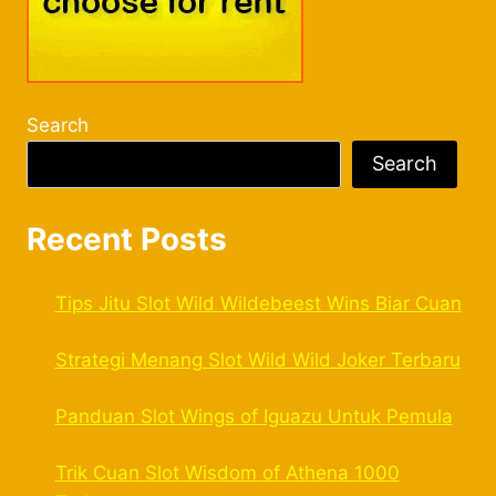
Search
Search
Recent Posts
Tips Jitu Slot Wild Wildebeest Wins Biar Cuan
Strategi Menang Slot Wild Wild Joker Terbaru
Panduan Slot Wings of Iguazu Untuk Pemula
Trik Cuan Slot Wisdom of Athena 1000