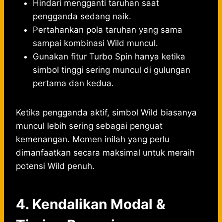
Hindari mengganti taruhan saat
pengganda sedang naik.
Pertahankan pola taruhan yang sama
sampai kombinasi Wild muncul.
Gunakan fitur Turbo Spin hanya ketika
simbol tinggi sering muncul di gulungan
pertama dan kedua.
Ketika pengganda aktif, simbol Wild biasanya
muncul lebih sering sebagai penguat
kemenangan. Momen inilah yang perlu
dimanfaatkan secara maksimal untuk meraih
potensi Wild penuh.
4. Kendalikan Modal &