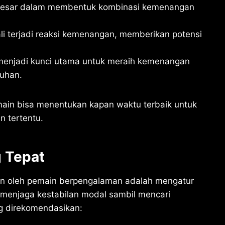
n besar dalam membentuk kombinasi kemenangan
kali terjadi reaksi kemenangan, memberikan potensi
li menjadi kunci utama untuk meraih kemenangan
uhan.
ain bisa menentukan kapan waktu terbaik untuk
 tertentu.
g Tepat
kan oleh pemain berpengalaman adalah mengatur
 menjaga kestabilan modal sambil mencari
 direkomendasikan: