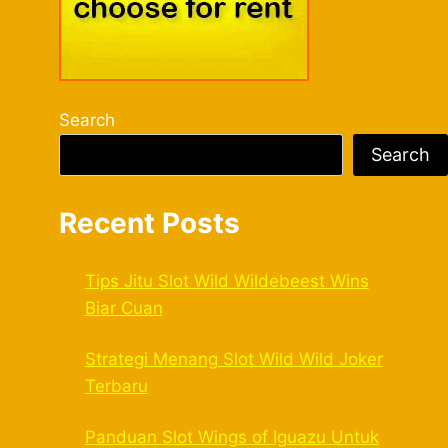
Search
Search
Recent Posts
Tips Jitu Slot Wild Wildebeest Wins
Biar Cuan
Strategi Menang Slot Wild Wild Joker
Terbaru
Panduan Slot Wings of Iguazu Untuk