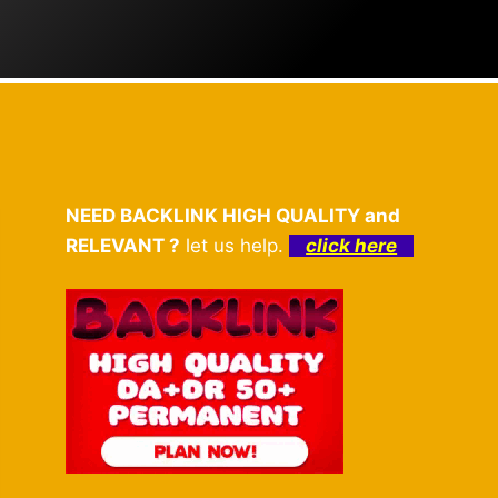
NEED BACKLINK HIGH QUALITY and
RELEVANT ?
let us help.
click here