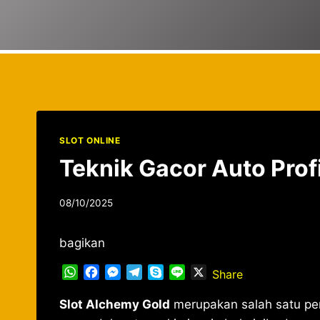
Skip
to
content
SLOT ONLINE
Teknik Gacor Auto Prof
By
08/10/2025
Imam
bagikan
W
F
M
T
S
L
X
Share
h
a
e
e
k
i
a
c
s
l
y
n
Slot Alchemy Gold
merupakan salah satu per
t
e
s
e
p
e