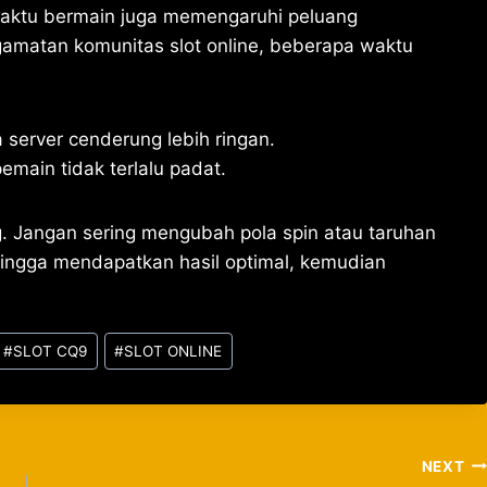
aktu bermain juga memengaruhi peluang
gamatan komunitas slot online, beberapa waktu
 server cenderung lebih ringan.
pemain tidak terlalu padat.
ng. Jangan sering mengubah pola spin atau taruhan
 hingga mendapatkan hasil optimal, kemudian
#
SLOT CQ9
#
SLOT ONLINE
NEXT