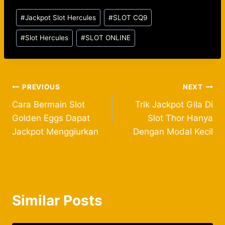
Post
#
Jackpot Slot Hercules
#
SLOT CQ9
Tags:
#
Slot Hercules
#
SLOT ONLINE
Post
PREVIOUS
NEXT
Cara Bermain Slot
Trik Jackpot Gila Di
navigation
Golden Eggs Dapat
Slot Thor Hanya
Jackpot Menggiurkan
Dengan Modal Kecil
Similar Posts