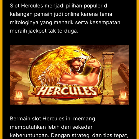
a
c
s
l
y
n
Slot Hercules menjadi pilihan populer di
t
e
s
e
p
e
kalangan pemain judi online karena tema
s
b
e
g
e
mitologinya yang menarik serta kesempatan
A
o
n
r
meraih jackpot tak terduga.
p
o
g
a
p
k
e
m
r
Bermain slot Hercules ini memang
membutuhkan lebih dari sekadar
keberuntungan. Dengan strategi dan tips tepat,