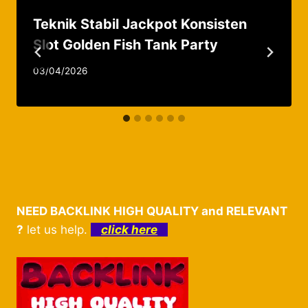
Teknik Stabil Jackpot Konsisten
Slot Golden Fish Tank Party
03/04/2026
NEED BACKLINK HIGH QUALITY and RELEVANT
?
let us help.
click here