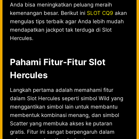
Anda bisa meningkatkan peluang meraih
kemenangan besar. Berikut ini
SLOT CQ9
akan
mengulas tips terbaik agar Anda lebih mudah
mendapatkan jackpot tak terduga di Slot
Hercules.
Pahami Fitur-Fitur Slot
Hercules
Langkah pertama adalah memahami fitur
dalam Slot Hercules seperti simbol Wild yang
menggantikan simbol lain untuk membantu
membentuk kombinasi menang, dan simbol
Scatter yang membuka akses ke putaran
gratis. Fitur ini sangat berpengaruh dalam