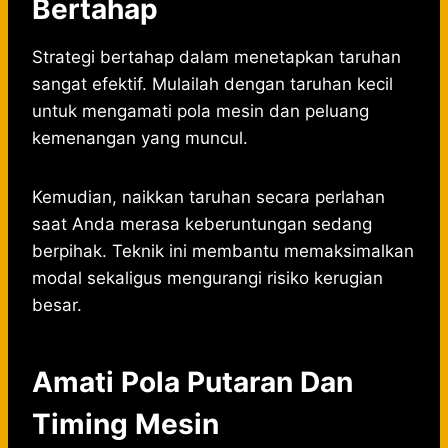
Bertahap
Strategi bertahap dalam menetapkan taruhan
sangat efektif. Mulailah dengan taruhan kecil
untuk mengamati pola mesin dan peluang
kemenangan yang muncul.
Kemudian, naikkan taruhan secara perlahan
saat Anda merasa keberuntungan sedang
berpihak. Teknik ini membantu memaksimalkan
modal sekaligus mengurangi risiko kerugian
besar.
Amati Pola Putaran Dan
Timing Mesin